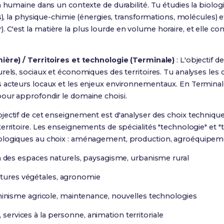
n humaine dans un contexte de durabilité
. Tu étudies la biolo
s), la physique-chimie (énergies, transformations, molécules) e
C'est la matière la plus lourde en volume horaire, et elle co
ière) / Territoires et technologie (Terminale)
:
L'objectif 
rels, sociaux et économiques des territoires
. Tu analyses les
 acteurs locaux et les enjeux environnementaux. En Termina
our approfondir le domaine choisi.
bjectif de cet enseignement est d'analyser des choix techniqu
erritoire
.
Les enseignements de spécialités "technologie" et "t
ologiques au choix : aménagement, production, agroéquipemen
n des espaces naturels, paysagisme, urbanisme rural
ultures végétales, agronomie
inisme agricole, maintenance, nouvelles technologies
, services à la personne, animation territoriale