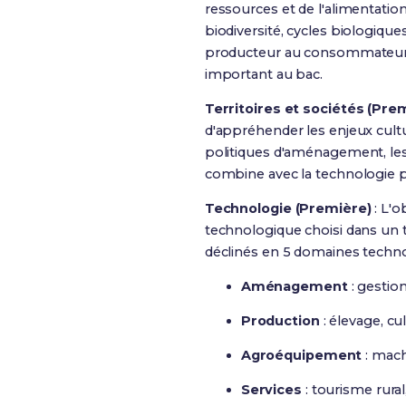
ressources et de l'alimentatio
biodiversité, cycles biologique
producteur au consommateur). 
important au bac.
Territoires et sociétés (Prem
d'appréhender les enjeux cultu
politiques d'aménagement, les
combine avec la technologie p
Technologie (Première)
:
L'o
technologique choisi dans un t
déclinés en 5 domaines techn
Aménagement
: gestio
Production
: élevage, c
Agroéquipement
: mach
Services
: tourisme rural