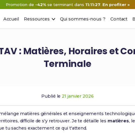
Promotion de
-42%
se terminant dans
11:11:26
.
En profiter »
Accueil
Ressources
Qui sommes-nous ?
Contact
B
V : Matières, Horaires et Co
Terminale
Publié le
21 janvier 2026
mélange matières générales et enseignements technologiques
itoires, difficile de s'y retrouver. Je te détaille les
matières
, l
e tu saches exactement ce qui t'attend.