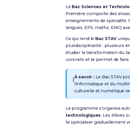
Le
Bac Sciences et Technolo
Première comporte des enseign
enseignements de spécialité
,
langues, EPS, maths, EMC) ave
Ce qui rend le
Bac STAV
unique
pluridisciplinarité : plusieurs
étudier la transformation du l
concrets et te permet de faire 
À savoir :
Le Bac STAV pro
ℹ️
l'informatique et du multim
culturelle et numérique ra
Le programme s'organise aut
technologiques
.
Les élèves s
te spécialiser graduellement ve