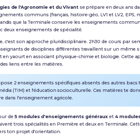
gies de l'Agronomie et du Vivant
se prépare en deux ans dan
ements communs (français, histoire-géo, LV1 et LV2, EPS, ma
 tandis que
la Terminale conserve les enseignements communs 
c deux enseignements de spécialité
.
, c'est son approche pluridisciplinaire.
2h30 de cours par sem
 enseignants de disciplines différentes travaillent sur un même s
ait en yaourt en associant physique-chimie et biologie. Cette 
des liens entre les matières.
pose 2 enseignements spécifiques absents des autres bacs t
édia (TIM) et l'éducation socioculturelle
. Ces matières te do
re dans l'enseignement agricole.
our de
5 modules d'enseignements généraux
et
4 module
uivent trois spécialités en Première et deux en Terminale
. Cet
rs ton projet d'orientation.