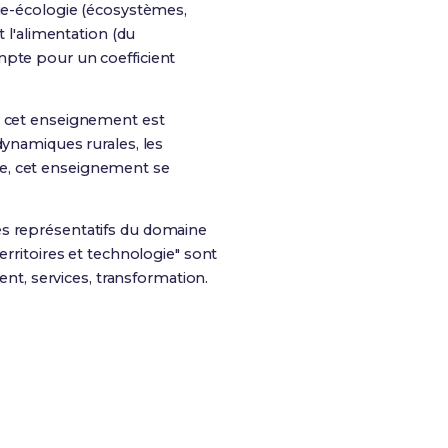
gie-écologie (écosystèmes,
t l'alimentation (du
mpte pour un coefficient
de cet enseignement est
 dynamiques rurales, les
le, cet enseignement se
es représentatifs du domaine
erritoires et technologie" sont
t, services, transformation
.