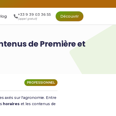
+33 9 39 03 36 55
log
Découvrir
(appel gratuit)
ntenus de Première et
PROFESSIONNEL
 axés sur l'agronomie. Entre
es
horaires
et les contenus de