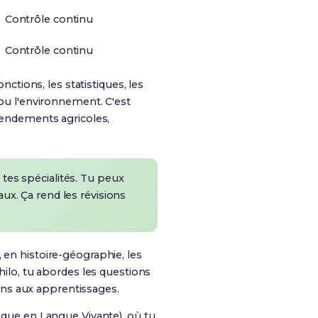
Contrôle continu
Contrôle continu
ctions, les statistiques, les
 ou l'environnement. C'est
 rendements agricoles,
 tes spécialités. Tu peux
aux. Ça rend les révisions
 en histoire-géographie, les
hilo, tu abordes les questions
ens aux apprentissages.
ue en Langue Vivante), où tu