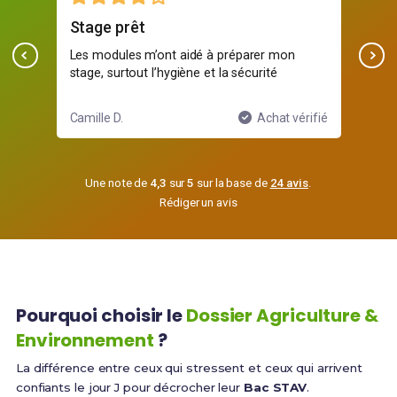
Stage prêt
Sim
e
Les modules m’ont aidé à préparer mon
Je 
stage, surtout l’hygiène et la sécurité
ifié
Camille D.
Achat vérifié
Yani
Une note de
4,3
sur
5
sur la base de
24 avis
.
Rédiger un avis
Pourquoi choisir le
Dossier Agriculture &
Environnement
?
La différence entre ceux qui stressent et ceux qui arrivent
confiants le jour J pour décrocher leur
Bac STAV
.