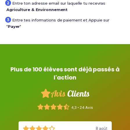
Entre ton adresse email sur laquelle tu recevras
Agriculture & Environnement
Entre tes informations de paiement et Appuie sur
"
Payer
"
Plus de 100 élèves sont déjà passés à
l'action
Avis
Clients
4,3 • 24 Avis
illet
8 août