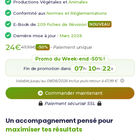
Productions Végétales et
Animales
Conformité aux
Normes et Réglementations
E-Book de
209 Fiches de Révision
NOUVEAU
Dernière mise à jour :
Mars 2026
24€
47,99€
– Paiement unique
-50%
Promo du Week-end -50% !
07
10
21
Fin de promotion dans
:
:
h
m
s
Valable jusqu'au 09/08/2026 inclus puis retour à 47,99 €
?
Commander maintenant
Paiement sécurisé SSL
Un accompagnement pensé pour
maximiser tes résultats