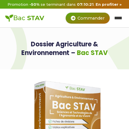
Promotion
-50%
se terminant dans
07:10:21
.
En profiter »
Bac
STAV
Commander
Dossier Agriculture &
Environnement –
Bac STAV