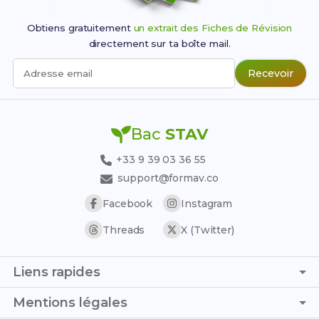
efcformation.com
Obtiens gratuitement
un extrait des Fiches de Révision
studi.com
directement sur ta boîte mail.
campus-des-ecoles.fr
Recevoir
Adresse email
sfaformation.com
De plus, la majorité de ces organismes en distanciel
proposent un financement complet grâce à la
formation continue
, le
contrat d'apprentissage
, le
Bac
STAV
CPF
, l'organisme
France Travail
, le
plan de
licenciement
ou encore des
aides régionales
+33 9 39 03 36 55
spécifiques
.
support@formav.co
Facebook
Instagram
Threads
X (Twitter)
Liens rapides
Page d'accueil
Mentions légales