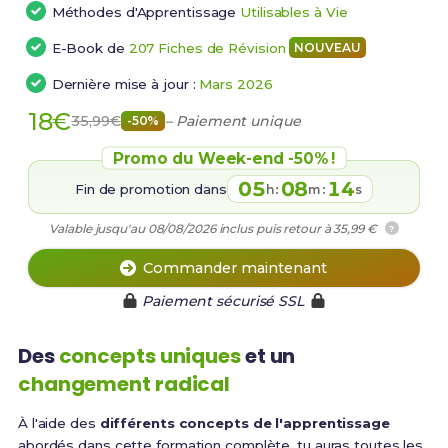
Méthodes d'Apprentissage
Utilisables à Vie
E-Book de
207 Fiches de Révision
NOUVEAU
Dernière mise à jour :
Mars 2026
18€
35,99€
– Paiement unique
-50%
Promo du Week-end -50% !
05
08
13
Fin de promotion dans
:
:
h
m
s
Valable jusqu'au 08/08/2026 inclus puis retour à 35,99 €
?
Commander maintenant
Paiement sécurisé SSL
Des
concepts uniques
et un
changement radical
À l'aide des
différents concepts de l'apprentissage
abordés dans cette formation complète, tu auras toutes les