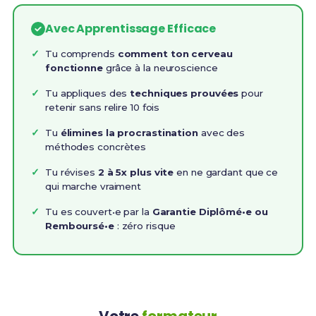
Avec Apprentissage Efficace
Tu comprends
comment ton cerveau
fonctionne
grâce à la neuroscience
Tu appliques des
techniques prouvées
pour
retenir sans relire 10 fois
Tu
élimines la procrastination
avec des
méthodes concrètes
Tu révises
2 à 5x plus vite
en ne gardant que ce
qui marche vraiment
Tu es couvert•e par la
Garantie Diplômé•e ou
Remboursé•e
: zéro risque
Votre
formateur