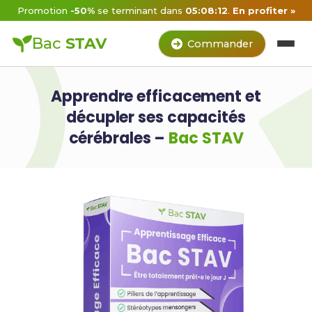
Promotion
-50%
se terminant dans
05:08:12
.
En profiter »
Bac
STAV
Commander
Apprendre efficacement et
décupler ses capacités
cérébrales –
Bac STAV