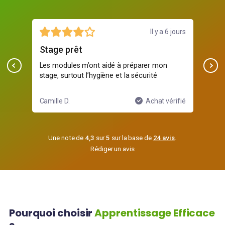
illet
Il y a 6 jours
Stage prêt
Sim
e
Les modules m’ont aidé à préparer mon
Je 
stage, surtout l’hygiène et la sécurité
ifié
Camille D.
Achat vérifié
Yani
Une note de
4,3
sur
5
sur la base de
24 avis
.
Rédiger un avis
Pourquoi choisir
Apprentissage Efficace