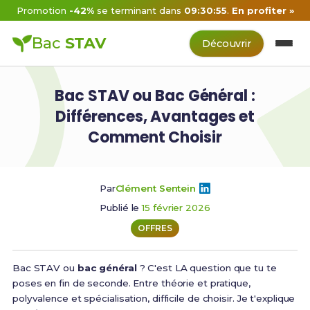
Promotion
-42%
se terminant dans
09:30:54
.
En profiter »
Bac
STAV
Découvrir
Bac STAV ou Bac Général :
Différences, Avantages et
Comment Choisir
Par
Clément Sentein
Publié le
15 février 2026
OFFRES
Bac STAV ou
bac général
? C'est LA question que tu te
poses en fin de seconde. Entre théorie et pratique,
polyvalence et spécialisation, difficile de choisir. Je t'explique