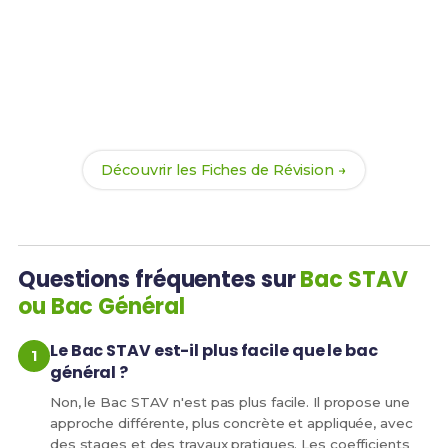
Prêt(e) à réussir ton examen ?
Révise efficacement avec nos
190 Fiches de
Révision
pour le Bac STAV et maximise tes chances
de réussite !
Découvrir les Fiches de Révision →
Questions fréquentes sur
Bac STAV
ou Bac Général
Le Bac STAV est-il plus facile que le bac
général ?
Non, le Bac STAV n'est pas plus facile. Il propose une
approche différente, plus concrète et appliquée, avec
des stages et des travaux pratiques. Les coefficients