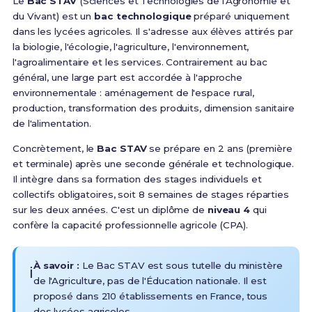
Le
Bac STAV
(Sciences et Technologies de l'Agronomie et
du Vivant) est un
bac technologique
préparé uniquement
dans les lycées agricoles.
Il s'adresse aux élèves attirés par
la biologie, l'écologie, l'agriculture, l'environnement,
l'agroalimentaire et les services
. Contrairement au bac
général,
une large part est accordée à l'approche
environnementale : aménagement de l'espace rural,
production, transformation des produits, dimension sanitaire
de l'alimentation
.
Concrètement, le
Bac STAV
se prépare en 2 ans (première
et terminale) après une seconde générale et technologique.
Il intègre dans sa formation des stages individuels et
collectifs obligatoires
, soit
8 semaines de stages
réparties
sur les deux années. C'est un diplôme de
niveau 4
qui
confère la
capacité professionnelle agricole (CPA)
.
À savoir :
Le Bac STAV est sous tutelle du ministère
ℹ️
de l'Agriculture, pas de l'Éducation nationale. Il est
proposé dans
210 établissements
en France, tous
des lycées agricoles.